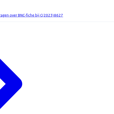
agen over BNC-fiche bij C(2023)8627