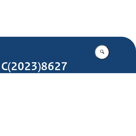
.nl
Vul in wat u z
j C(2023)8627