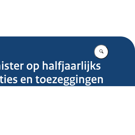
.nl
Vul in wat u z
ster op halfjaarlijks
ties en toezeggingen