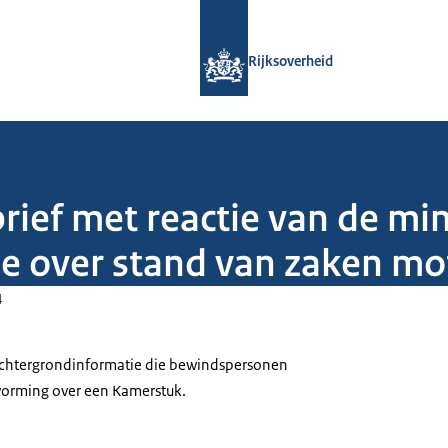
Naar de homepage van Rijksoverheid
Rijksoverheid
ief met reactie van de mini
e over stand van zaken mo
4
 achtergrondinformatie die bewindspersonen
tvorming over een Kamerstuk.