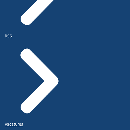
RSS
Vacatures