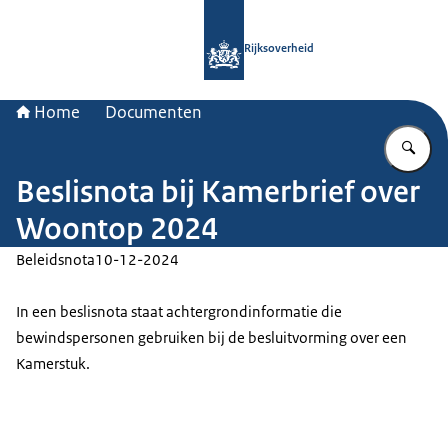
Naar de homepage van Rijksoverheid
Rijksoverheid
Home
Documenten
Vu
Beslisnota bij Kamerbrief over
Woontop 2024
Beleidsnota
10-12-2024
In een beslisnota staat achtergrondinformatie die
bewindspersonen gebruiken bij de besluitvorming over een
Kamerstuk.