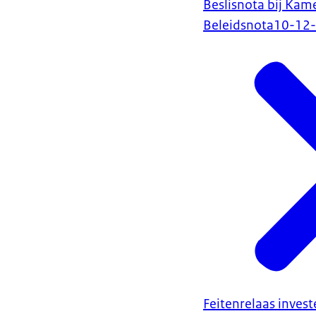
Beslisnota bij Kam
Beleidsnota
10-12
Feitenrelaas inves