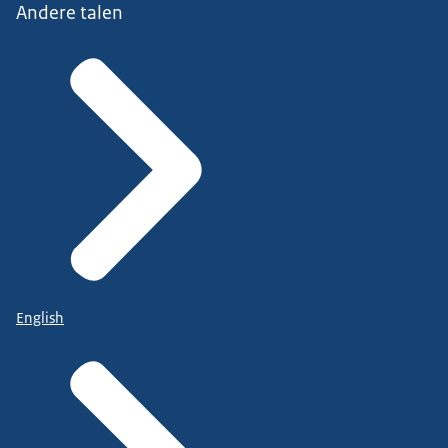
Andere talen
English