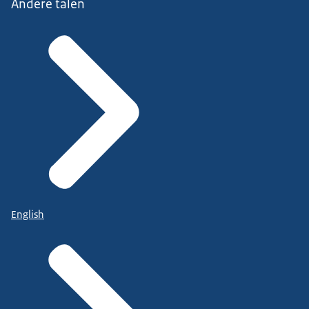
Andere talen
English