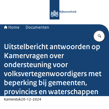
Naar de homepage van Rijksoverheid
Rijksoverheid
Home
Documenten
Vu
Uitstelbericht antwoorden op
Kamervragen over
ondersteuning voor
volksvertegenwoordigers met
beperking bij gemeenten,
provincies en waterschappen
Kamerstuk
20-12-2024