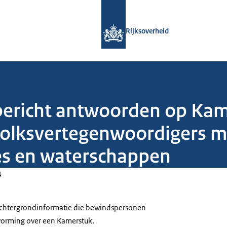
Naar de homepage van Rijksoverheid
Rijksoverheid
elbericht antwoorden op Ka
olksvertegenwoordigers me
es en waterschappen
4
 achtergrondinformatie die bewindspersonen
tvorming over een Kamerstuk.