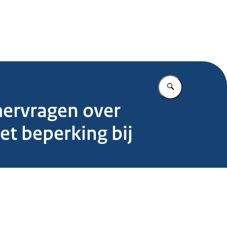
.nl
Vul in wat u z
mervragen over
t beperking bij