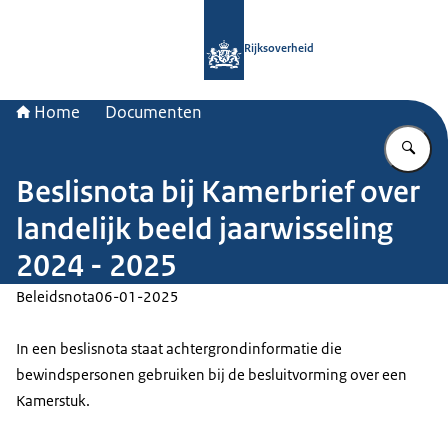
Naar de homepage van Rijksoverheid
Rijksoverheid
Home
Documenten
Vu
Beslisnota bij Kamerbrief over
landelijk beeld jaarwisseling
2024 - 2025
Beleidsnota
06-01-2025
In een beslisnota staat achtergrondinformatie die
bewindspersonen gebruiken bij de besluitvorming over een
Kamerstuk.