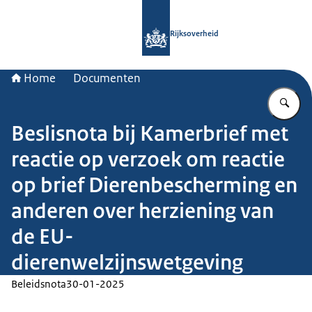
Naar de homepage van Rijksoverheid
Rijksoverheid
Home
Documenten
Vu
Beslisnota bij Kamerbrief met
reactie op verzoek om reactie
op brief Dierenbescherming en
anderen over herziening van
de EU-
dierenwelzijnswetgeving
Beleidsnota
30-01-2025