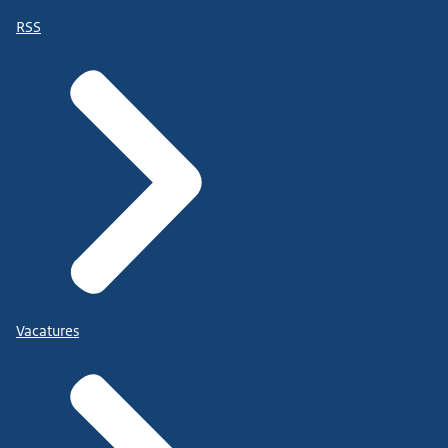
RSS
Vacatures