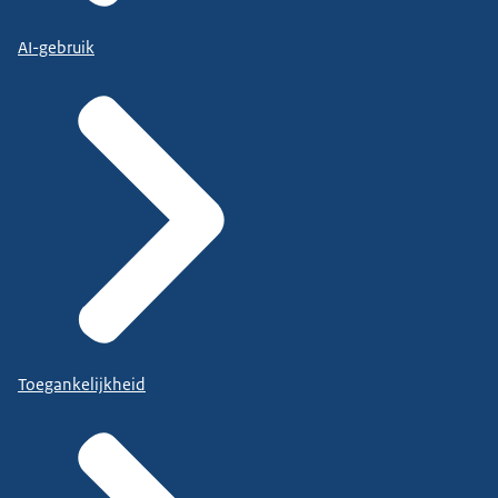
AI-gebruik
Toegankelijkheid