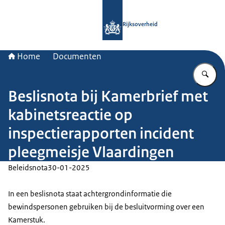
Naar de homepage van Rijksoverheid
Rijksoverheid
Home
Documenten
Vu
Beslisnota bij Kamerbrief met
kabinetsreactie op
inspectierapporten incident
pleegmeisje Vlaardingen
Beleidsnota
30-01-2025
In een beslisnota staat achtergrondinformatie die
bewindspersonen gebruiken bij de besluitvorming over een
Kamerstuk.