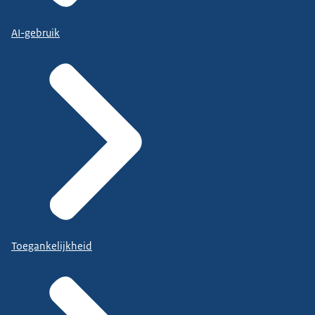
AI-gebruik
Toegankelijkheid