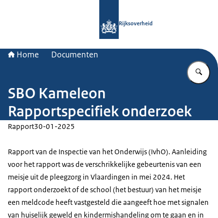
Naar de homepage van Rijksoverheid
Rijksoverheid
Home
Documenten
Vu
SBO Kameleon
Rapportspecifiek onderzoek
Rapport
30-01-2025
Rapport van de Inspectie van het Onderwijs (IvhO). Aanleiding
voor het rapport was de verschrikkelijke gebeurtenis van een
meisje uit de pleegzorg in Vlaardingen in mei 2024. Het
rapport onderzoekt of de school (het bestuur) van het meisje
een meldcode heeft vastgesteld die aangeeft hoe met signalen
van huiselijk geweld en kindermishandeling om te gaan en in