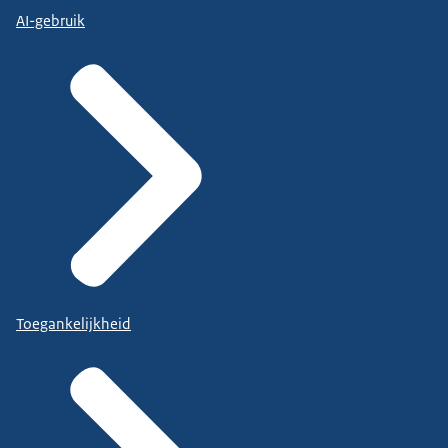
AI-gebruik
Toegankelijkheid