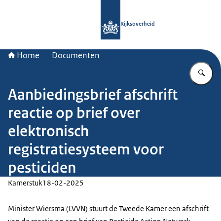
Naar de homepage van Rijksoverheid
Rijksoverheid
Home
Documenten
Vu
Aanbiedingsbrief afschrift
reactie op brief over
elektronisch
registratiesysteem voor
pesticiden
Kamerstuk
18-02-2025
Minister Wiersma (LVVN) stuurt de Tweede Kamer een afschrift