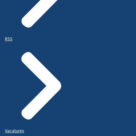
RSS
Vacatures