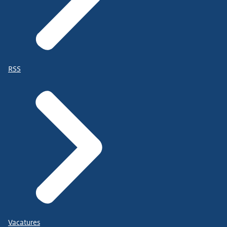
RSS
Vacatures