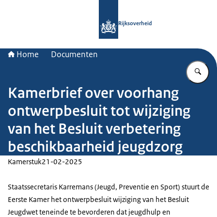
Naar de homepage van Rijksoverheid
Rijksoverheid
Home
Documenten
Vu
Kamerbrief over voorhang
ontwerpbesluit tot wijziging
van het Besluit verbetering
beschikbaarheid jeugdzorg
Kamerstuk
21-02-2025
Staatssecretaris Karremans (Jeugd, Preventie en Sport) stuurt de
Eerste Kamer het ontwerpbesluit wijziging van het Besluit
Jeugdwet teneinde te bevorderen dat jeugdhulp en