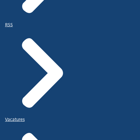
RSS
Vacatures