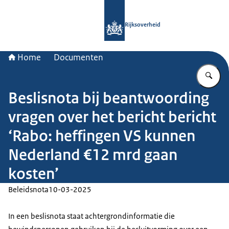
Naar de homepage van Rijksoverheid
Rijksoverheid
Home
Documenten
Vu
Beslisnota bij beantwoording
vragen over het bericht bericht
‘Rabo: heffingen VS kunnen
Nederland €12 mrd gaan
kosten’
Beleidsnota
10-03-2025
In een beslisnota staat achtergrondinformatie die