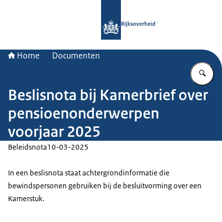
Naar de homepage van Rijksoverheid
Rijksoverheid
Home
Documenten
Vu
Beslisnota bij Kamerbrief over
pensioenonderwerpen
voorjaar 2025
Beleidsnota
10-03-2025
In een beslisnota staat achtergrondinformatie die
bewindspersonen gebruiken bij de besluitvorming over een
Kamerstuk.