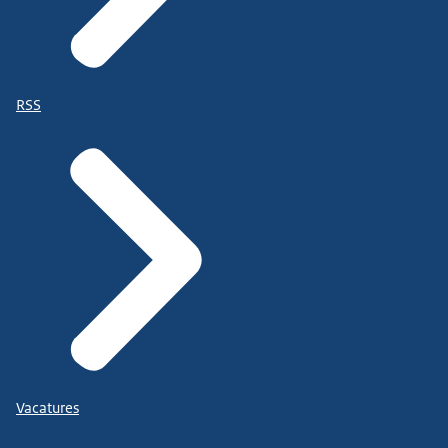
RSS
Vacatures