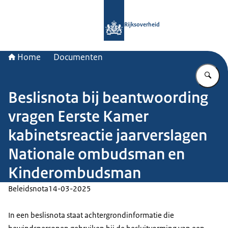
Naar de homepage van Rijksoverheid
Rijksoverheid
Home
Documenten
Vu
Beslisnota bij beantwoording
vragen Eerste Kamer
kabinetsreactie jaarverslagen
Nationale ombudsman en
Kinderombudsman
Beleidsnota
14-03-2025
In een beslisnota staat achtergrondinformatie die