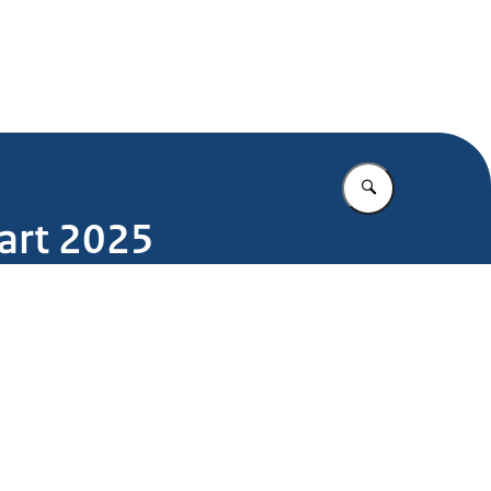
.nl
Vul in wat u z
art 2025