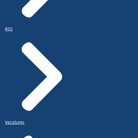
RSS
Vacatures