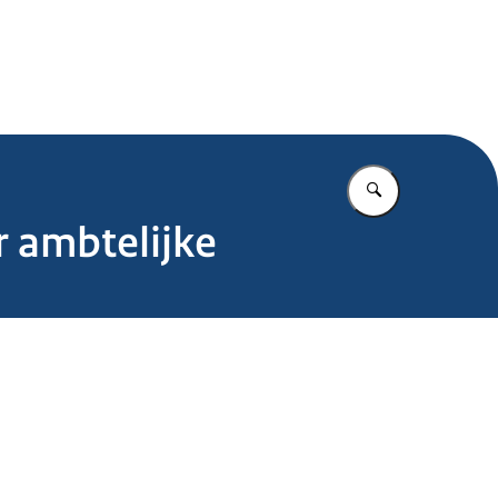
.nl
Vul in wat u z
r ambtelijke