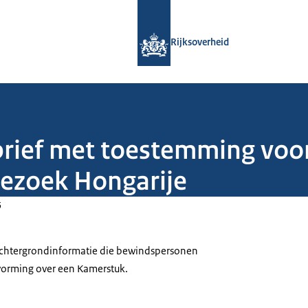
Naar de homepage van Rijksoverheid
Rijksoverheid
brief met toestemming voo
ezoek Hongarije
5
 achtergrondinformatie die bewindspersonen
tvorming over een Kamerstuk.