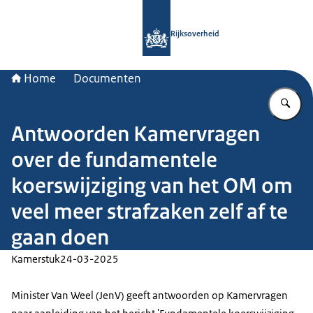
Naar de homepage van Rijksoverheid
Rijksoverheid
Home
Documenten
Vu
Antwoorden Kamervragen
over de fundamentele
koerswijziging van het OM om
veel meer strafzaken zelf af te
gaan doen
Kamerstuk
24-03-2025
Minister Van Weel (JenV) geeft antwoorden op Kamervragen