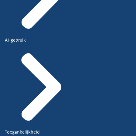
AI-gebruik
Toegankelijkheid