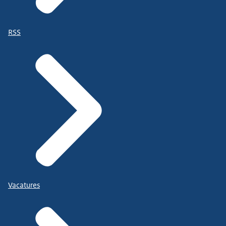
RSS
Vacatures