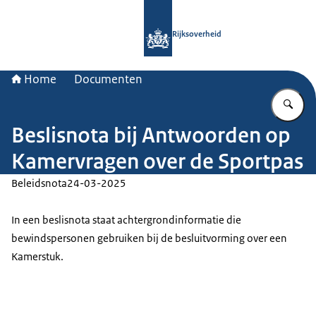
Naar de homepage van Rijksoverheid
Rijksoverheid
Home
Documenten
Vu
Beslisnota bij Antwoorden op
Kamervragen over de Sportpas
Beleidsnota
24-03-2025
In een beslisnota staat achtergrondinformatie die
bewindspersonen gebruiken bij de besluitvorming over een
Kamerstuk.