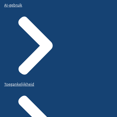
AI-gebruik
Toegankelijkheid