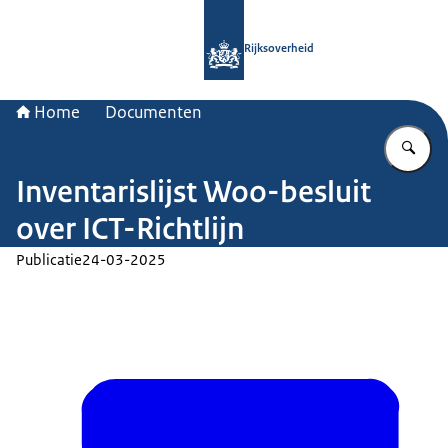
Naar de homepage van Rijksoverheid
Rijksoverheid
Home
Documenten
Vu
Inventarislijst Woo-besluit
over ICT-Richtlijn
Publicatie
24-03-2025