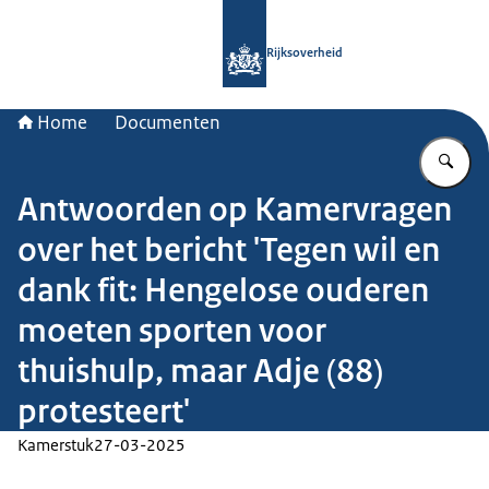
Naar de homepage van Rijksoverheid
Rijksoverheid
Home
Documenten
Vu
Antwoorden op Kamervragen
over het bericht 'Tegen wil en
dank fit: Hengelose ouderen
moeten sporten voor
thuishulp, maar Adje (88)
protesteert'
Kamerstuk
27-03-2025