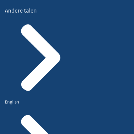
Andere talen
English