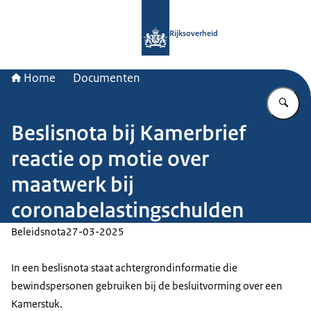
Naar de homepage van Rijksoverheid
Rijksoverheid
Home
Documenten
Vu
Beslisnota bij Kamerbrief
reactie op motie over
maatwerk bij
coronabelastingschulden
Beleidsnota
27-03-2025
In een beslisnota staat achtergrondinformatie die
bewindspersonen gebruiken bij de besluitvorming over een
Kamerstuk.