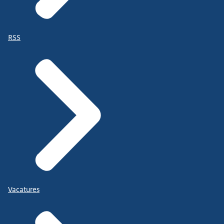
RSS
Vacatures