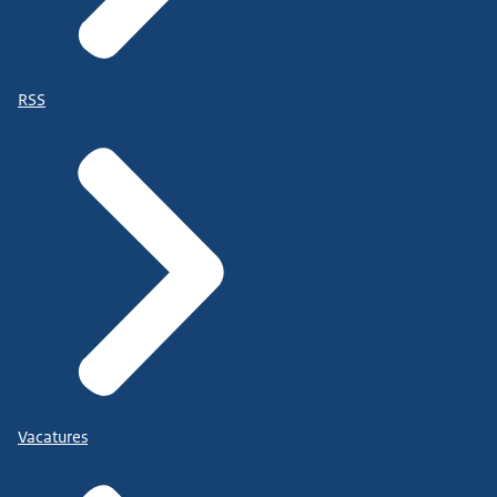
RSS
Vacatures