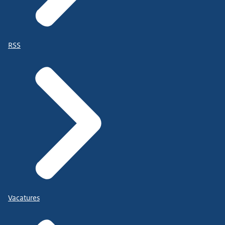
RSS
Vacatures