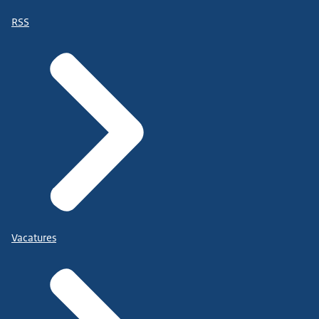
RSS
Vacatures