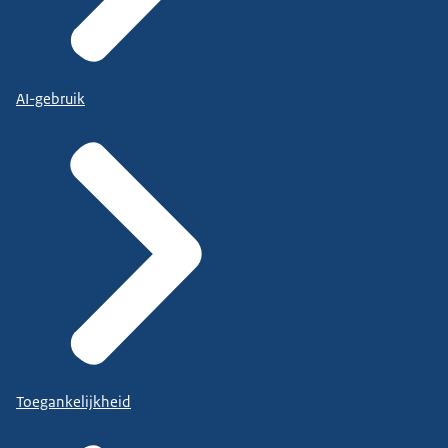
AI-gebruik
Toegankelijkheid