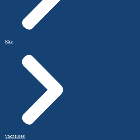
RSS
Vacatures