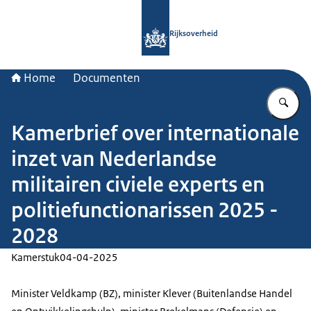
Naar de homepage van Rijksoverheid
Rijksoverheid
Home
Documenten
Vu
Kamerbrief over internationale
inzet van Nederlandse
militairen civiele experts en
politiefunctionarissen 2025 -
2028
Kamerstuk
04-04-2025
Minister Veldkamp (BZ), minister Klever (Buitenlandse Handel