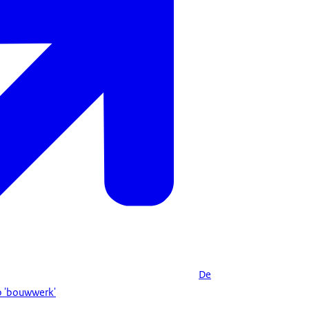
De
p 'bouwwerk'