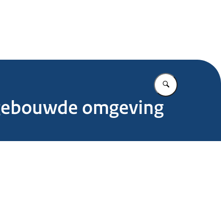
.nl
Vul in wat u z
 gebouwde omgeving