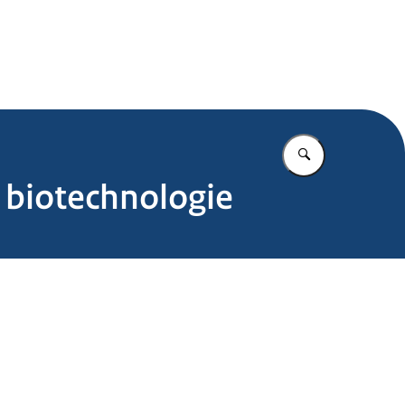
.nl
Vul in wat u z
p biotechnologie