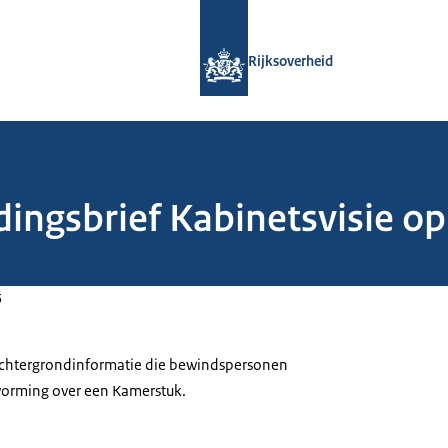
Naar de homepage van Rijksoverheid
Rijksoverheid
dingsbrief Kabinetsvisie o
5
 achtergrondinformatie die bewindspersonen
tvorming over een Kamerstuk.