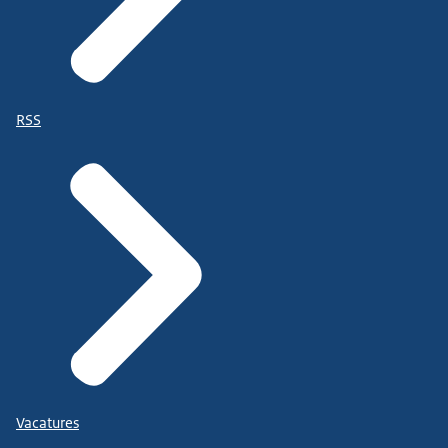
RSS
Vacatures