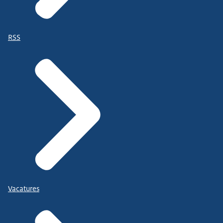
RSS
Vacatures