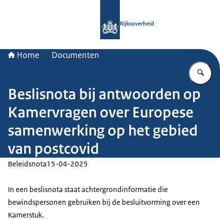
Naar de homepage van Rijksoverheid
Rijksoverheid
Home
Documenten
Vu
Beslisnota bij antwoorden op
Kamervragen over Europese
samenwerking op het gebied
van postcovid
Beleidsnota
15-04-2025
In een beslisnota staat achtergrondinformatie die
bewindspersonen gebruiken bij de besluitvorming over een
Kamerstuk.