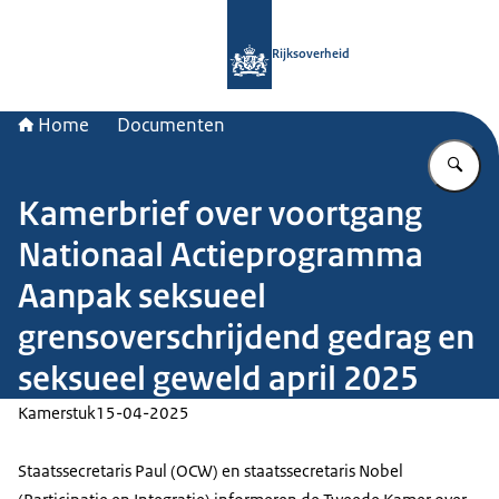
Naar de homepage van Rijksoverheid
Rijksoverheid
Home
Documenten
Vu
Kamerbrief over voortgang
Nationaal Actieprogramma
Aanpak seksueel
grensoverschrijdend gedrag en
seksueel geweld april 2025
Kamerstuk
15-04-2025
Staatssecretaris Paul (OCW) en staatssecretaris Nobel