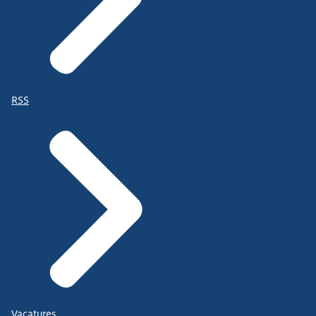
RSS
Vacatures