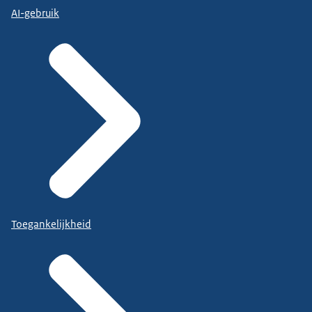
AI-gebruik
Toegankelijkheid