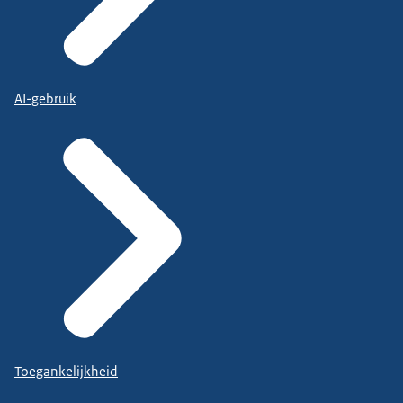
AI-gebruik
Toegankelijkheid