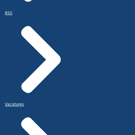
RSS
Vacatures