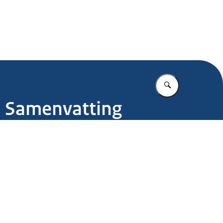
.nl
Vul in wat u z
- Samenvatting