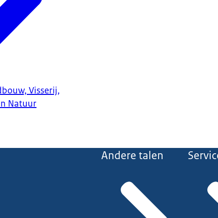
bouw, Visserij,
en Natuur
Andere talen
Servic