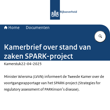
Naar de homepage van Rijksoverheid
Rijksoverheid
Home
Documenten
Vu
Kamerbrief over stand van
zaken SPARK-project
Kamerstuk
22-04-2025
Minister Wiersma (LVVN) informeert de Tweede Kamer over de
voortgangsrapportage van het SPARK-project (Strategies for
regulatory assessment of PARKinson’s disease).