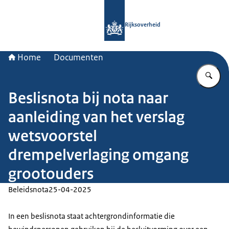
Naar de homepage van Rijksoverheid
Rijksoverheid
Home
Documenten
Vu
Beslisnota bij nota naar
aanleiding van het verslag
wetsvoorstel
drempelverlaging omgang
grootouders
Beleidsnota
25-04-2025
In een beslisnota staat achtergrondinformatie die