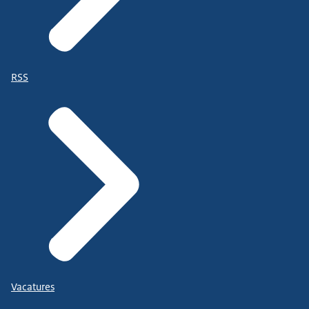
RSS
Vacatures