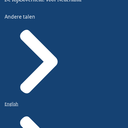
Andere talen
English