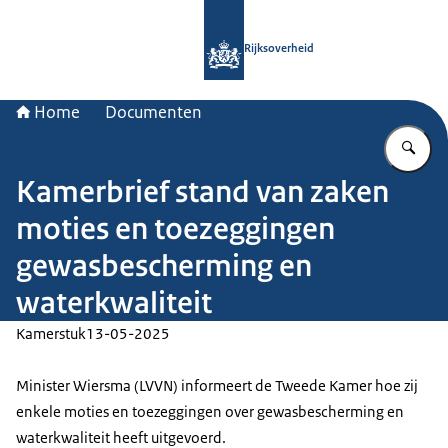
Naar de homepage van Rijksoverheid
Rijksoverheid
Home
Documenten
Vu
Kamerbrief stand van zaken
moties en toezeggingen
gewasbescherming en
waterkwaliteit
Kamerstuk
13-05-2025
Minister Wiersma (LVVN) informeert de Tweede Kamer hoe zij
enkele moties en toezeggingen over gewasbescherming en
waterkwaliteit heeft uitgevoerd.