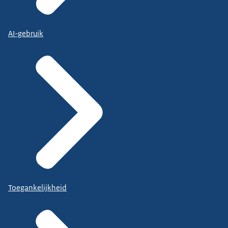
AI-gebruik
Toegankelijkheid