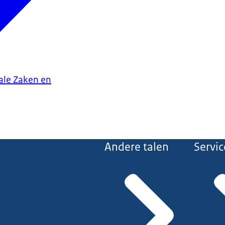
iale Zaken en
Andere talen
Servic