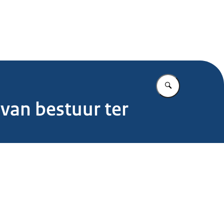
.nl
Vul in wat u z
van bestuur ter