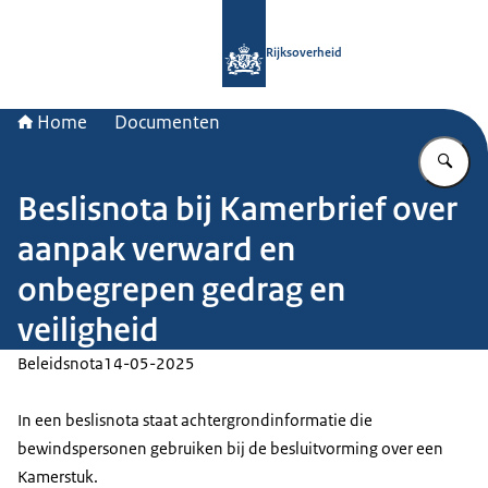
Naar de homepage van Rijksoverheid
Rijksoverheid
Home
Documenten
Vu
Beslisnota bij Kamerbrief over
aanpak verward en
onbegrepen gedrag en
veiligheid
Beleidsnota
14-05-2025
In een beslisnota staat achtergrondinformatie die
bewindspersonen gebruiken bij de besluitvorming over een
Kamerstuk.