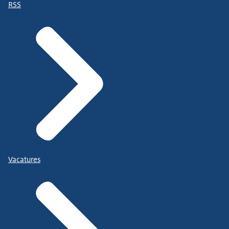
RSS
Vacatures