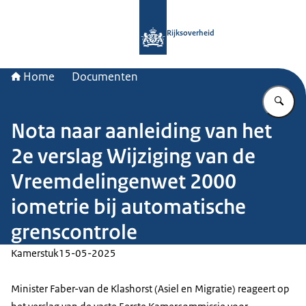
Naar de homepage van Rijksoverheid
Rijksoverheid
Home
Documenten
Vu
Nota naar aanleiding van het
2e verslag Wijziging van de
Vreemdelingenwet 2000
iometrie bij automatische
grenscontrole
Kamerstuk
15-05-2025
Minister Faber-van de Klashorst (Asiel en Migratie) reageert op